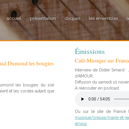
accueil
présentation
disques
les ensembles
l
Émissions
Café-Musique sur Franc
naud Dumond les bougies
Interview de Didier Simard
d’AMOUR
Diffusion du samedi 10 nove
 Dumond les bougies du 10e
A réécouter en podcast
talent et les cordes autant que
Ou sur le site de France
musique/creuse/marie-et-je
amour