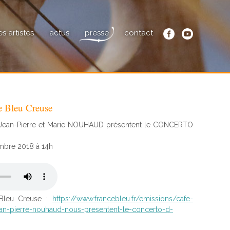
es artistes
actus
presse
contact
e Bleu Creuse
 : Jean-Pierre et Marie NOUHAUD présentent le CONCERTO
mbre 2018 à 14h
 Bleu Creuse :
https://www.francebleu.fr/emissions/cafe-
an-pierre-nouhaud-nous-presentent-le-concerto-d-